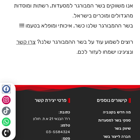
ה
אנו משווקים בשר המבורגר למסעדות, רשתות ומוסדות
מ
מהגדולים ומוכרים בישראל.
ר
בשר ההמבורגר שלנו כשר, איכותי ומופלא בטעמו !!!!
כ
ז
רוצים לשמוע עוד על בשר ההמבורגר שלנו?
צרו קשר
י
ונציגינו ישמחו לעזור לכם.
,
ב
א
פ
ש
קישורים נוספים
פרטי יצירת קשר
ר
ו
מה חדש בקצביה
כתובת:
ת
רח’ הבנאי 21 א.ת. חולון
ספקי בשר למסעדות
טלפון:
ך
שיווק בשר
03-5584324
ל
חברה לייצור בשר
פקס: