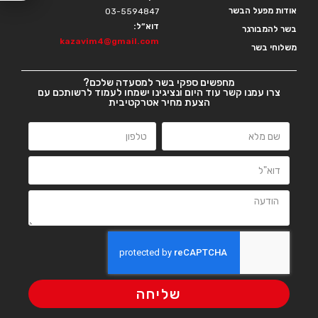
ל
אודות מפעל הבשר
03-5594847
דוא”ל:
ח
בשר להמבורגר
kazavim4@gmail.com
משלוחי בשר
ו
ץ
מחפשים ספקי בשר למסעדה שלכם?
א
צרו עמנו קשר עוד היום ונציגינו ישמחו לעמוד לרשותכם עם
הצעת מחיר אטרקטיבית
נ
ט
ר
כ
ד
י
ל
ד
ל
ג
שליחה
ל