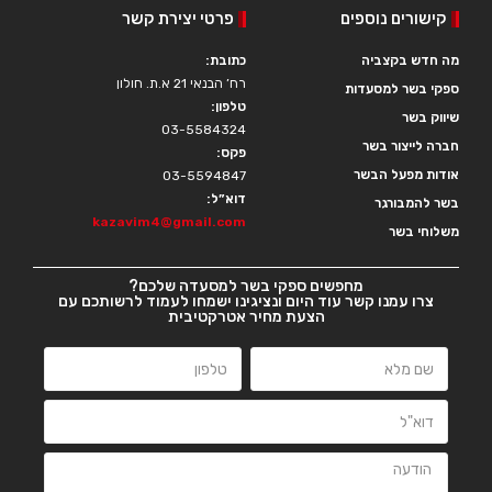
קישורים נוספים
פרטי יצירת קשר
מה חדש בקצביה
כתובת:
רח’ הבנאי 21 א.ת. חולון
ספקי בשר למסעדות
טלפון:
שיווק בשר
03-5584324
חברה לייצור בשר
פקס:
אודות מפעל הבשר
03-5594847
דוא”ל:
בשר להמבורגר
kazavim4@gmail.com
משלוחי בשר
מחפשים ספקי בשר למסעדה שלכם?
צרו עמנו קשר עוד היום ונציגינו ישמחו לעמוד לרשותכם עם
הצעת מחיר אטרקטיבית