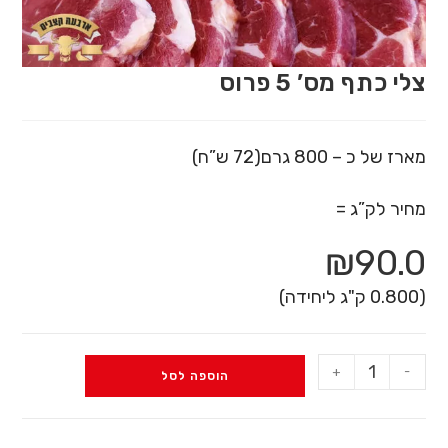
ה
מ
ר
צלי כתף מס’ 5 פרוס
כ
ז
י
מארז של כ – 800 גרם(72 ש”ח)
,
מחיר לק”ג =
ב
א
₪
90.0
פ
ש
(0.800 ק"ג ליחידה)
ר
ו
+
-
הוספה לסל
ת
ך
ל