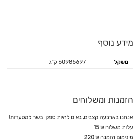
ל
ח
ו
ץ
א
מידע נוסף
נ
ט
משקל
60985697 ק"ג
ר
כ
ד
י
הזמנות ומשלוחים
ל
ד
אנחנו בארבעה קצבים, גאים להיות ספקי בשר למסעדות!
ל
עלות משלוח 15₪
ג
ל
מינימום הזמנה 220₪