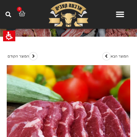
0
>
משלוחי בשר
>
צלי כתף מס’ 5 פרוס
ד
המוצר הבא
המוצר הקודם
י
ל
ו
ג
ל
ת
ו
כ
ן