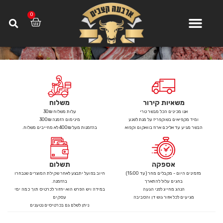
0
>
מוצרים
>
עופות A
משאיות קירור
משלוח
אנו מכינים הכל מבשר טרי
עלות משלוח 30₪
ומיד מקפיאים בשוקפריז על מנת לשנע
מינימום הזמנה 300₪
הבשר מגיע עד אליכם ארוז בוואקום וקפוא
בהזמנות מעל 400₪ לא מחייבים משלוח.
אספקה
תשלום
מזמינים היום - מקבלים מחר (עד 15:00)
חיוב בפועל יתבצע לאחר שקילת המוצרים שנבחרו
בחגים עלול להתארך
בהזמנה.
הנהג מחייג לפני הגעה
במידה ויש הפרש הוא יחזור לכרטיס תוך כמה ימי
מגיעים לכל אזור גוש דן והסביבה
עסקים
ניתן לשלם גם בכרטיסים נטענים