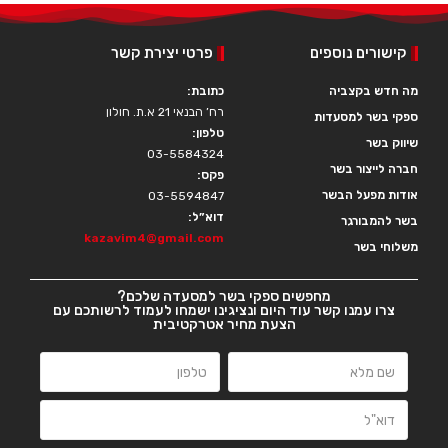
קישורים נוספים
פרטי יצירת קשר
מה חדש בקצביה
כתובת:
רח’ הבנאי 21 א.ת. חולון
ספקי בשר למסעדות
טלפון:
שיווק בשר
03-5584324
חברה לייצור בשר
פקס:
אודות מפעל הבשר
03-5594847
דוא”ל:
בשר להמבורגר
kazavim4@gmail.com
משלוחי בשר
מחפשים ספקי בשר למסעדה שלכם?
צרו עמנו קשר עוד היום ונציגינו ישמחו לעמוד לרשותכם עם
הצעת מחיר אטרקטיבית